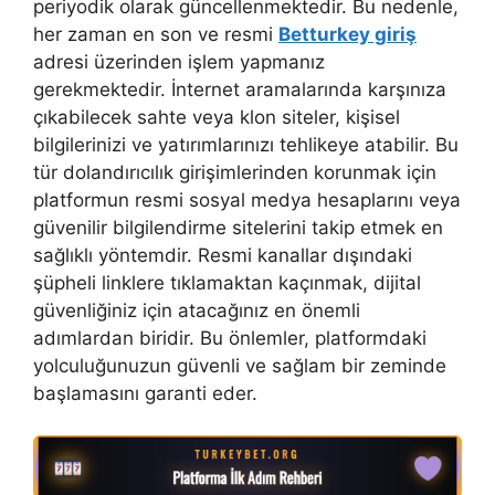
periyodik olarak güncellenmektedir. Bu nedenle,
her zaman en son ve resmi
Betturkey giriş
adresi üzerinden işlem yapmanız
gerekmektedir. İnternet aramalarında karşınıza
çıkabilecek sahte veya klon siteler, kişisel
bilgilerinizi ve yatırımlarınızı tehlikeye atabilir. Bu
tür dolandırıcılık girişimlerinden korunmak için
platformun resmi sosyal medya hesaplarını veya
güvenilir bilgilendirme sitelerini takip etmek en
sağlıklı yöntemdir. Resmi kanallar dışındaki
şüpheli linklere tıklamaktan kaçınmak, dijital
güvenliğiniz için atacağınız en önemli
adımlardan biridir. Bu önlemler, platformdaki
yolculuğunuzun güvenli ve sağlam bir zeminde
başlamasını garanti eder.