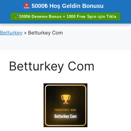
İçeriğe
5000₺ Hoş Geldin Bonusu
atla
Menü
1000₺ Deneme Bonus + 1000 Free Spin için Tıkla
Betturkey
»
Betturkey Com
Betturkey Com