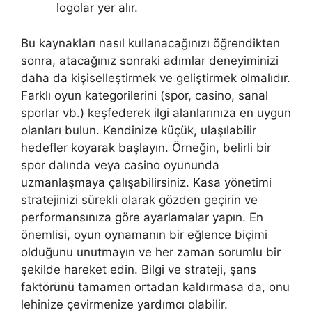
logolar yer alır.
Bu kaynakları nasıl kullanacağınızı öğrendikten
sonra, atacağınız sonraki adımlar deneyiminizi
daha da kişiselleştirmek ve geliştirmek olmalıdır.
Farklı oyun kategorilerini (spor, casino, sanal
sporlar vb.) keşfederek ilgi alanlarınıza en uygun
olanları bulun. Kendinize küçük, ulaşılabilir
hedefler koyarak başlayın. Örneğin, belirli bir
spor dalında veya casino oyununda
uzmanlaşmaya çalışabilirsiniz. Kasa yönetimi
stratejinizi sürekli olarak gözden geçirin ve
performansınıza göre ayarlamalar yapın. En
önemlisi, oyun oynamanın bir eğlence biçimi
olduğunu unutmayın ve her zaman sorumlu bir
şekilde hareket edin. Bilgi ve strateji, şans
faktörünü tamamen ortadan kaldırmasa da, onu
lehinize çevirmenize yardımcı olabilir.