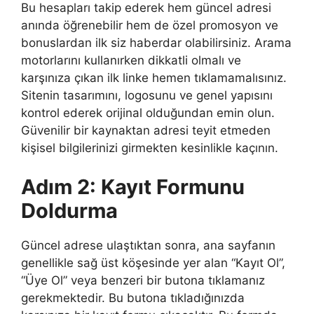
Bu hesapları takip ederek hem güncel adresi
anında öğrenebilir hem de özel promosyon ve
bonuslardan ilk siz haberdar olabilirsiniz. Arama
motorlarını kullanırken dikkatli olmalı ve
karşınıza çıkan ilk linke hemen tıklamamalısınız.
Sitenin tasarımını, logosunu ve genel yapısını
kontrol ederek orijinal olduğundan emin olun.
Güvenilir bir kaynaktan adresi teyit etmeden
kişisel bilgilerinizi girmekten kesinlikle kaçının.
Adım 2: Kayıt Formunu
Doldurma
Güncel adrese ulaştıktan sonra, ana sayfanın
genellikle sağ üst köşesinde yer alan “Kayıt Ol”,
“Üye Ol” veya benzeri bir butona tıklamanız
gerekmektedir. Bu butona tıkladığınızda