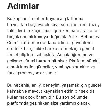
Adımlar
Bu kapsamlı rehber boyunca, platforma
hazırlıktan başlayarak kayıt sürecine, ileri düzey
taktiklerden kaçınılması gereken hatalara kadar
birçok önemli konuya değindik. Artık `Betturkey
Com` platformunda daha bilinçli, güvenli ve
stratejik bir şekilde hareket etmek için gerekli
temel bilgilere sahipsiniz. Ancak öğrenme ve
gelişme süreci burada bitmiyor. Platform sürekli
olarak kendini günceller, yeni oyunlar ekler ve
farklı promosyonlar sunar.
Bu nedenle, en iyi deneyimi yaşamak için güncel
kalmak ve mevcut kaynakları etkin bir şekilde
kullanmak çok önemlidir. Bu son bölümde,
platformda gezinirken size yardımcı olacak