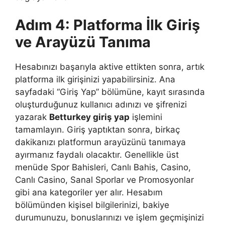
Adım 4: Platforma İlk Giriş
ve Arayüzü Tanıma
Hesabınızı başarıyla aktive ettikten sonra, artık
platforma ilk girişinizi yapabilirsiniz. Ana
sayfadaki “Giriş Yap” bölümüne, kayıt sırasında
oluşturduğunuz kullanıcı adınızı ve şifrenizi
yazarak
Betturkey giriş yap
işlemini
tamamlayın. Giriş yaptıktan sonra, birkaç
dakikanızı platformun arayüzünü tanımaya
ayırmanız faydalı olacaktır. Genellikle üst
menüde Spor Bahisleri, Canlı Bahis, Casino,
Canlı Casino, Sanal Sporlar ve Promosyonlar
gibi ana kategoriler yer alır. Hesabım
bölümünden kişisel bilgilerinizi, bakiye
durumunuzu, bonuslarınızı ve işlem geçmişinizi