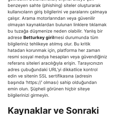
benzeyen sahte (phishing) siteler oluşturarak
kullanıcıların giriş bilgilerini ve paralarını çalmaya
çalışır. Arama motorlarından veya güvenilir
olmayan kaynaklardan bulunan linklere tıklamak
bu tuzağa düşmenize neden olabilir. Yanlış bir
adrese
Betturkey giril
mesi durumunda tüm
bilgileriniz tehlikeye atılmış olur. Bu kritik
hatadan korunmak için, platforma her zaman
resmi sosyal medya hesapları veya güvendiğiniz
referans siteleri aracılığıyla erişin. Tarayıcınızın
adres çubuğundaki URL’yi dikkatlice kontrol
edin ve sitenin SSL sertifikasına (adresin
başında ‘https://’ olması) sahip olduğundan
emin olun. Şüpheli görünen hiçbir siteye
bilgilerinizi girmeyin.
Kaynaklar ve Sonraki