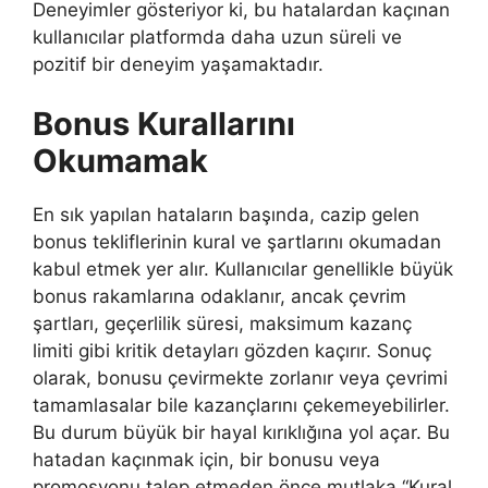
Deneyimler gösteriyor ki, bu hatalardan kaçınan
kullanıcılar platformda daha uzun süreli ve
pozitif bir deneyim yaşamaktadır.
Bonus Kurallarını
Okumamak
En sık yapılan hataların başında, cazip gelen
bonus tekliflerinin kural ve şartlarını okumadan
kabul etmek yer alır. Kullanıcılar genellikle büyük
bonus rakamlarına odaklanır, ancak çevrim
şartları, geçerlilik süresi, maksimum kazanç
limiti gibi kritik detayları gözden kaçırır. Sonuç
olarak, bonusu çevirmekte zorlanır veya çevrimi
tamamlasalar bile kazançlarını çekemeyebilirler.
Bu durum büyük bir hayal kırıklığına yol açar. Bu
hatadan kaçınmak için, bir bonusu veya
promosyonu talep etmeden önce mutlaka “Kural