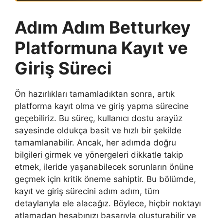
Adım Adım Betturkey
Platformuna Kayıt ve
Giriş Süreci
Ön hazırlıkları tamamladıktan sonra, artık
platforma kayıt olma ve giriş yapma sürecine
geçebiliriz. Bu süreç, kullanıcı dostu arayüz
sayesinde oldukça basit ve hızlı bir şekilde
tamamlanabilir. Ancak, her adımda doğru
bilgileri girmek ve yönergeleri dikkatle takip
etmek, ileride yaşanabilecek sorunların önüne
geçmek için kritik öneme sahiptir. Bu bölümde,
kayıt ve giriş sürecini adım adım, tüm
detaylarıyla ele alacağız. Böylece, hiçbir noktayı
atlamadan hesabınızı başarıyla oluşturabilir ve