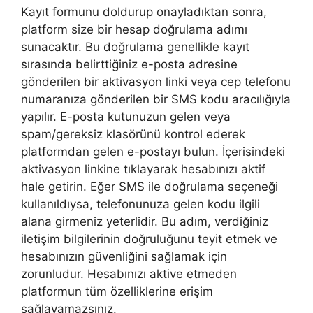
Kayıt formunu doldurup onayladıktan sonra,
platform size bir hesap doğrulama adımı
sunacaktır. Bu doğrulama genellikle kayıt
sırasında belirttiğiniz e-posta adresine
gönderilen bir aktivasyon linki veya cep telefonu
numaranıza gönderilen bir SMS kodu aracılığıyla
yapılır. E-posta kutunuzun gelen veya
spam/gereksiz klasörünü kontrol ederek
platformdan gelen e-postayı bulun. İçerisindeki
aktivasyon linkine tıklayarak hesabınızı aktif
hale getirin. Eğer SMS ile doğrulama seçeneği
kullanıldıysa, telefonunuza gelen kodu ilgili
alana girmeniz yeterlidir. Bu adım, verdiğiniz
iletişim bilgilerinin doğruluğunu teyit etmek ve
hesabınızın güvenliğini sağlamak için
zorunludur. Hesabınızı aktive etmeden
platformun tüm özelliklerine erişim
sağlayamazsınız.