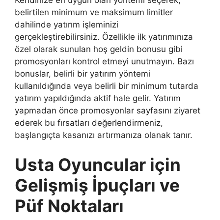
Kendinize en uygun olan yöntemi seçerek,
belirtilen minimum ve maksimum limitler
dahilinde yatırım işleminizi
gerçekleştirebilirsiniz. Özellikle ilk yatırımınıza
özel olarak sunulan hoş geldin bonusu gibi
promosyonları kontrol etmeyi unutmayın. Bazı
bonuslar, belirli bir yatırım yöntemi
kullanıldığında veya belirli bir minimum tutarda
yatırım yapıldığında aktif hale gelir. Yatırım
yapmadan önce promosyonlar sayfasını ziyaret
ederek bu fırsatları değerlendirmeniz,
başlangıçta kasanızı artırmanıza olanak tanır.
Usta Oyuncular için
Gelişmiş İpuçları ve
Püf Noktaları