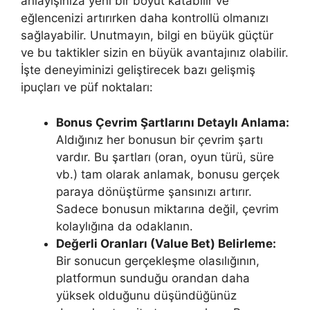
anlayışınıza yeni bir boyut katabilir ve
eğlencenizi artırırken daha kontrollü olmanızı
sağlayabilir. Unutmayın, bilgi en büyük güçtür
ve bu taktikler sizin en büyük avantajınız olabilir.
İşte deneyiminizi geliştirecek bazı gelişmiş
ipuçları ve püf noktaları:
Bonus Çevrim Şartlarını Detaylı Anlama:
Aldığınız her bonusun bir çevrim şartı
vardır. Bu şartları (oran, oyun türü, süre
vb.) tam olarak anlamak, bonusu gerçek
paraya dönüştürme şansınızı artırır.
Sadece bonusun miktarına değil, çevrim
kolaylığına da odaklanın.
Değerli Oranları (Value Bet) Belirleme:
Bir sonucun gerçekleşme olasılığının,
platformun sunduğu orandan daha
yüksek olduğunu düşündüğünüz