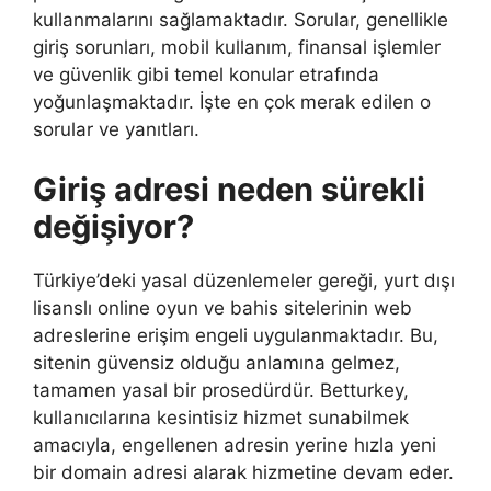
kullanmalarını sağlamaktadır. Sorular, genellikle
giriş sorunları, mobil kullanım, finansal işlemler
ve güvenlik gibi temel konular etrafında
yoğunlaşmaktadır. İşte en çok merak edilen o
sorular ve yanıtları.
Giriş adresi neden sürekli
değişiyor?
Türkiye’deki yasal düzenlemeler gereği, yurt dışı
lisanslı online oyun ve bahis sitelerinin web
adreslerine erişim engeli uygulanmaktadır. Bu,
sitenin güvensiz olduğu anlamına gelmez,
tamamen yasal bir prosedürdür. Betturkey,
kullanıcılarına kesintisiz hizmet sunabilmek
amacıyla, engellenen adresin yerine hızla yeni
bir domain adresi alarak hizmetine devam eder.