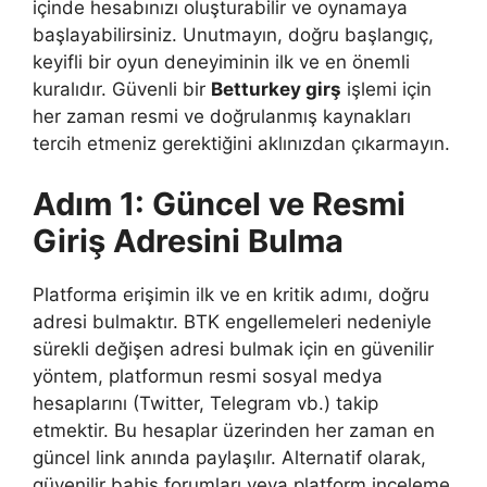
içinde hesabınızı oluşturabilir ve oynamaya
başlayabilirsiniz. Unutmayın, doğru başlangıç,
keyifli bir oyun deneyiminin ilk ve en önemli
kuralıdır. Güvenli bir
Betturkey girş
işlemi için
her zaman resmi ve doğrulanmış kaynakları
tercih etmeniz gerektiğini aklınızdan çıkarmayın.
Adım 1: Güncel ve Resmi
Giriş Adresini Bulma
Platforma erişimin ilk ve en kritik adımı, doğru
adresi bulmaktır. BTK engellemeleri nedeniyle
sürekli değişen adresi bulmak için en güvenilir
yöntem, platformun resmi sosyal medya
hesaplarını (Twitter, Telegram vb.) takip
etmektir. Bu hesaplar üzerinden her zaman en
güncel link anında paylaşılır. Alternatif olarak,
güvenilir bahis forumları veya platform inceleme