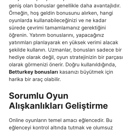
geniş olan bonuslar genellikle daha avantajlıdır.
Örneğin, hoş geldin bonusunu alırken, hangi
oyunlarda kullanabileceğinizi ve ne kadar
sürede çevrimi tamamlamanız gerektiğini
öğrenin. Yatırım bonuslarını, yapacağınız
yatırımları planlayarak en yüksek verimi alacak
şekilde kullanın. Uzmanlar, bonusları sadece bir
hediye olarak değil, oyun stratejinizin bir parçası
olarak görmenizi önerir. Doğru kullanıldığında,
Betturkey bonusları
kasanızı büyütmek için
harika bir araç olabilir.
Sorumlu Oyun
Alışkanlıkları Geliştirme
Online oyunların temel amacı eğlencedir. Bu
eğlenceyi kontrol altında tutmak ve olumsuz