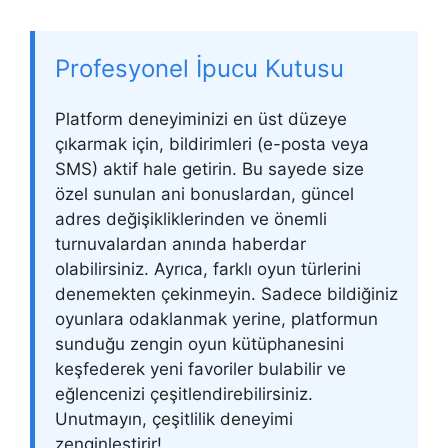
Profesyonel İpucu Kutusu
Platform deneyiminizi en üst düzeye
çıkarmak için, bildirimleri (e-posta veya
SMS) aktif hale getirin. Bu sayede size
özel sunulan ani bonuslardan, güncel
adres değişikliklerinden ve önemli
turnuvalardan anında haberdar
olabilirsiniz. Ayrıca, farklı oyun türlerini
denemekten çekinmeyin. Sadece bildiğiniz
oyunlara odaklanmak yerine, platformun
sunduğu zengin oyun kütüphanesini
keşfederek yeni favoriler bulabilir ve
eğlencenizi çeşitlendirebilirsiniz.
Unutmayın, çeşitlilik deneyimi
zenginleştirir!