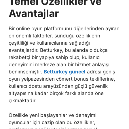
Temel Özellikler ve
Avantajlar
Bir online oyun platformunu diğerlerinden ayıran
en önemli faktörler, sunduğu özelliklerin
çeşitliliği ve kullanıcılarına sağladığı
avantajlardır. Betturkey, bu alanda oldukça
rekabetçi bir yapıya sahip olup, kullanıcı
deneyimini merkeze alan bir hizmet anlayışı
benimsemiştir.
Betturkey güncel
adresi geniş
oyun yelpazesinden cömert bonus tekliflerine,
kullanıcı dostu arayüzünden güçlü güvenlik
altyapısına kadar birçok farklı alanda öne
çıkmaktadır.
Özellikle yeni başlayanlar ve deneyimli
oyuncular için cazip olan bu özellikler,