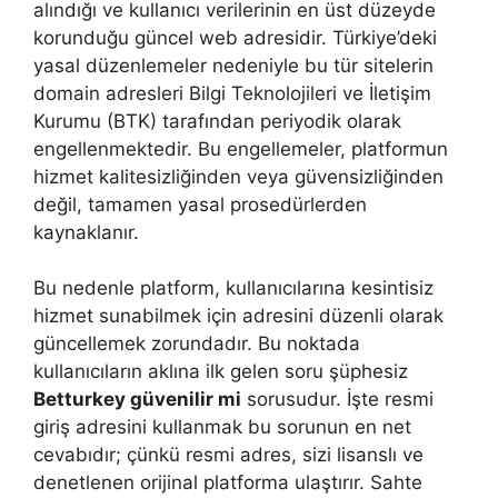
alındığı ve kullanıcı verilerinin en üst düzeyde
korunduğu güncel web adresidir. Türkiye’deki
yasal düzenlemeler nedeniyle bu tür sitelerin
domain adresleri Bilgi Teknolojileri ve İletişim
Kurumu (BTK) tarafından periyodik olarak
engellenmektedir. Bu engellemeler, platformun
hizmet kalitesizliğinden veya güvensizliğinden
değil, tamamen yasal prosedürlerden
kaynaklanır.
Bu nedenle platform, kullanıcılarına kesintisiz
hizmet sunabilmek için adresini düzenli olarak
güncellemek zorundadır. Bu noktada
kullanıcıların aklına ilk gelen soru şüphesiz
Betturkey güvenilir mi
sorusudur. İşte resmi
giriş adresini kullanmak bu sorunun en net
cevabıdır; çünkü resmi adres, sizi lisanslı ve
denetlenen orijinal platforma ulaştırır. Sahte