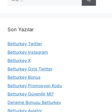
ara
Son Yazılar
Betturkey Twitter
Betturkey Instagram
Betturkey X
Betturkey Giriş Twitter
Betturkey Bonus
Betturkey Promosyon Kodu
Betturkey Güvenilir Mi?
Deneme Bonusu Betturkey
Betturkey Aviator