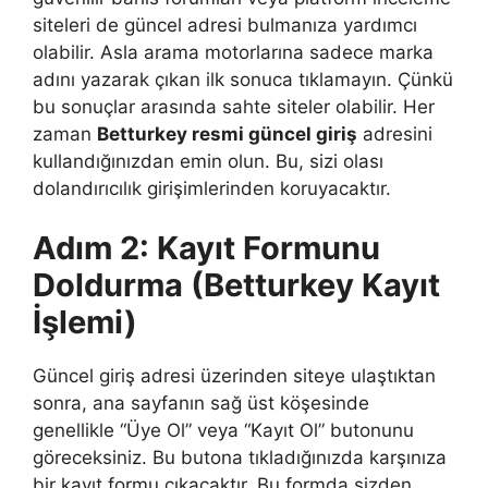
siteleri de güncel adresi bulmanıza yardımcı
olabilir. Asla arama motorlarına sadece marka
adını yazarak çıkan ilk sonuca tıklamayın. Çünkü
bu sonuçlar arasında sahte siteler olabilir. Her
zaman
Betturkey resmi güncel giriş
adresini
kullandığınızdan emin olun. Bu, sizi olası
dolandırıcılık girişimlerinden koruyacaktır.
Adım 2: Kayıt Formunu
Doldurma (Betturkey Kayıt
İşlemi)
Güncel giriş adresi üzerinden siteye ulaştıktan
sonra, ana sayfanın sağ üst köşesinde
genellikle “Üye Ol” veya “Kayıt Ol” butonunu
göreceksiniz. Bu butona tıkladığınızda karşınıza
bir kayıt formu çıkacaktır. Bu formda sizden