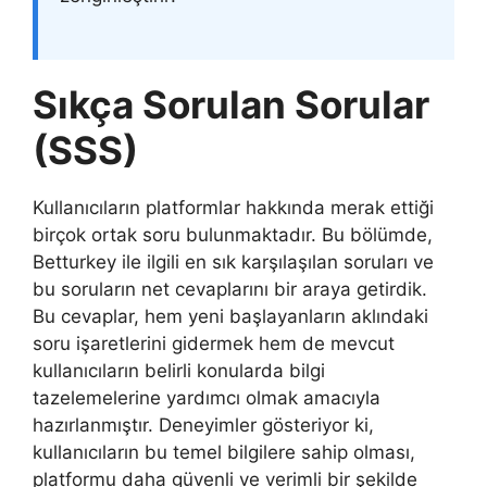
Sıkça Sorulan Sorular
(SSS)
Kullanıcıların platformlar hakkında merak ettiği
birçok ortak soru bulunmaktadır. Bu bölümde,
Betturkey ile ilgili en sık karşılaşılan soruları ve
bu soruların net cevaplarını bir araya getirdik.
Bu cevaplar, hem yeni başlayanların aklındaki
soru işaretlerini gidermek hem de mevcut
kullanıcıların belirli konularda bilgi
tazelemelerine yardımcı olmak amacıyla
hazırlanmıştır. Deneyimler gösteriyor ki,
kullanıcıların bu temel bilgilere sahip olması,
platformu daha güvenli ve verimli bir şekilde