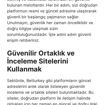
bulunan metotlardır. Her bir adım, sizi doğrudan
platformun resmi ve güncel adresine ulaştırarak
güvenli bir başlangıç yapmanızı sağlar.
Unutmayın, güvenlik her zaman önceliklidir ve
doğru bilgiye ulaşmak sizin
sorumluluğunuzdadır. İşte adım adım güvenli
erişim rehberiniz:
Güvenilir Ortaklık ve
İnceleme Sitelerini
Kullanmak
Sektörde, Betturkey gibi platformların güncel
adreslerini anlık olarak listeleyen güvenilir
inceleme ve ortaklık siteleri bulunmaktadır. Bu
siteler, doğrudan platform ile iletişim halinde
oldukları için her zaman en güncel ve doğru linki