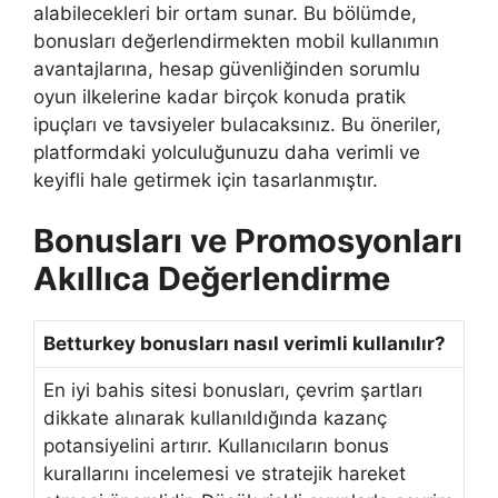
alabilecekleri bir ortam sunar. Bu bölümde,
bonusları değerlendirmekten mobil kullanımın
avantajlarına, hesap güvenliğinden sorumlu
oyun ilkelerine kadar birçok konuda pratik
ipuçları ve tavsiyeler bulacaksınız. Bu öneriler,
platformdaki yolculuğunuzu daha verimli ve
keyifli hale getirmek için tasarlanmıştır.
Bonusları ve Promosyonları
Akıllıca Değerlendirme
Betturkey bonusları nasıl verimli kullanılır?
En iyi bahis sitesi bonusları, çevrim şartları
dikkate alınarak kullanıldığında kazanç
potansiyelini artırır. Kullanıcıların bonus
kurallarını incelemesi ve stratejik hareket