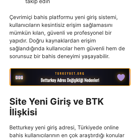
takip edin
Çevrimiçi bahis platformu yeni giriş sistemi,
kullanıcıların kesintisiz erişim sağlamasını
mümkün kılan, güvenli ve profesyonel bir
yapıdır. Doğru kaynaklardan erişim
sağlandığında kullanıcılar hem güvenli hem de
sorunsuz bir bahis deneyimi yaşayabilir.
Site Yeni Giriş ve BTK
İlişkisi
Betturkey yeni giriş adresi, Türkiyede online
bahis kullanıcılarının en çok araştırdığı konular