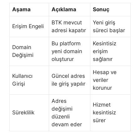
Aşama
Açıklama
Sonuç
BTK mevcut
Yeni giriş
Erişim Engeli
adresi kapatır
süreci başlar
Bu platform
Kesintisiz
Domain
yeni domain
erişim
Değişimi
oluşturur
sağlanır
Hesap ve
Kullanıcı
Güncel adres
veriler
Girişi
ile giriş yapılır
korunur
Adres
Hizmet
değişimi
Süreklilik
kesintisiz
düzenli
sürer
devam eder