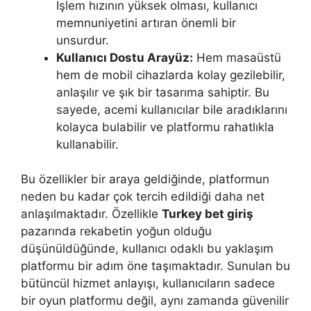
İşlem hızının yüksek olması, kullanıcı
memnuniyetini artıran önemli bir
unsurdur.
Kullanıcı Dostu Arayüz:
Hem masaüstü
hem de mobil cihazlarda kolay gezilebilir,
anlaşılır ve şık bir tasarıma sahiptir. Bu
sayede, acemi kullanıcılar bile aradıklarını
kolayca bulabilir ve platformu rahatlıkla
kullanabilir.
Bu özellikler bir araya geldiğinde, platformun
neden bu kadar çok tercih edildiği daha net
anlaşılmaktadır. Özellikle
Turkey bet giriş
pazarında rekabetin yoğun olduğu
düşünüldüğünde, kullanıcı odaklı bu yaklaşım
platformu bir adım öne taşımaktadır. Sunulan bu
bütüncül hizmet anlayışı, kullanıcıların sadece
bir oyun platformu değil, aynı zamanda güvenilir