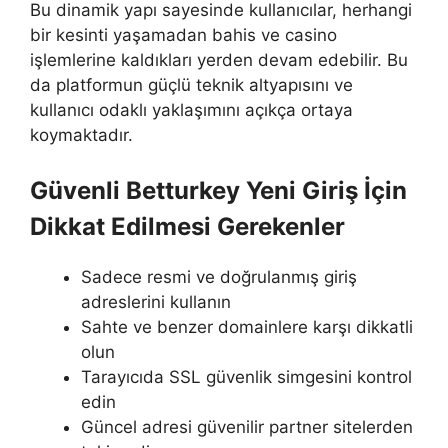
Bu dinamik yapı sayesinde kullanıcılar, herhangi
bir kesinti yaşamadan bahis ve casino
işlemlerine kaldıkları yerden devam edebilir. Bu
da platformun güçlü teknik altyapısını ve
kullanıcı odaklı yaklaşımını açıkça ortaya
koymaktadır.
Güvenli Betturkey Yeni Giriş İçin
Dikkat Edilmesi Gerekenler
Sadece resmi ve doğrulanmış giriş
adreslerini kullanın
Sahte ve benzer domainlere karşı dikkatli
olun
Tarayıcıda SSL güvenlik simgesini kontrol
edin
Güncel adresi güvenilir partner sitelerden