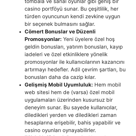
tombala ve sanal oyunlar gibi geniş bir
casino portföyü sunar. Bu çeşitlilik, her
türden oyuncunun kendi zevkine uygun
bir seçenek bulmasını sağlar.
Cömert Bonuslar ve Düzenli
Promosyonlar:
Yeni üyelere özel hoş
geldin bonusları, yatırım bonusları, kayıp
iadeleri ve özel etkinliklere yönelik
promosyonlar ile kullanıcılarının kazancını
artırmayı hedefler. Adil çevrim şartları, bu
bonusları daha da cazip kılar.
Gelişmiş Mobil Uyumluluk:
Hem mobil
web sitesi hem de (varsa) özel mobil
uygulamaları üzerinden kusursuz bir
deneyim sunar. Bu sayede kullanıcılar,
diledikleri yerden ve diledikleri zaman
hesaplarına erişebilir, bahis yapabilir ve
casino oyunları oynayabilirler.