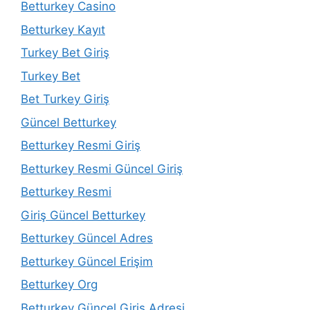
Betturkey Casino
Betturkey Kayıt
Turkey Bet Giriş
Turkey Bet
Bet Turkey Giriş
Güncel Betturkey
Betturkey Resmi Giriş
Betturkey Resmi Güncel Giriş
Betturkey Resmi
Giriş Güncel Betturkey
Betturkey Güncel Adres
Betturkey Güncel Erişim
Betturkey Org
Betturkey Güncel Giriş Adresi