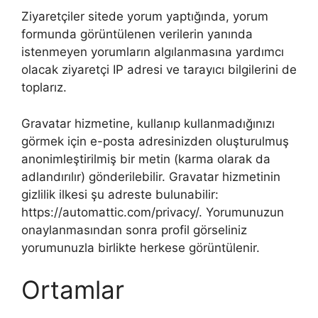
Ziyaretçiler sitede yorum yaptığında, yorum
formunda görüntülenen verilerin yanında
istenmeyen yorumların algılanmasına yardımcı
olacak ziyaretçi IP adresi ve tarayıcı bilgilerini de
toplarız.
Gravatar hizmetine, kullanıp kullanmadığınızı
görmek için e-posta adresinizden oluşturulmuş
anonimleştirilmiş bir metin (karma olarak da
adlandırılır) gönderilebilir. Gravatar hizmetinin
gizlilik ilkesi şu adreste bulunabilir:
https://automattic.com/privacy/. Yorumunuzun
onaylanmasından sonra profil görseliniz
yorumunuzla birlikte herkese görüntülenir.
Ortamlar