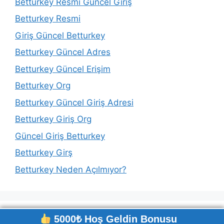
Betturkey Resmi Güncel Giriş
Betturkey Resmi
Giriş Güncel Betturkey
Betturkey Güncel Adres
Betturkey Güncel Erişim
Betturkey Org
Betturkey Güncel Giriş Adresi
Betturkey Giriş Org
Güncel Giriş Betturkey
Betturkey Girş
Betturkey Neden Açılmıyor?
5000₺ Hoş Geldin Bonusu