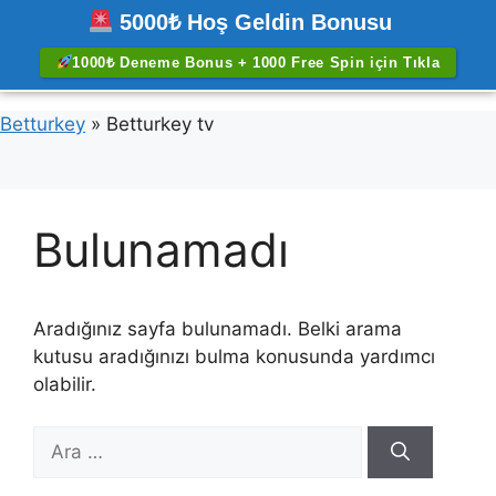
İçeriğe
5000₺ Hoş Geldin Bonusu
atla
Menü
1000₺ Deneme Bonus + 1000 Free Spin için Tıkla
Betturkey
»
Betturkey tv
Bulunamadı
Aradığınız sayfa bulunamadı. Belki arama
kutusu aradığınızı bulma konusunda yardımcı
olabilir.
için
ara